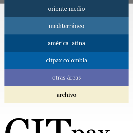
Jump to navigation
oriente medio
Menú principal
mediterráneo
américa latina
citpax colombia
otras áreas
archivo