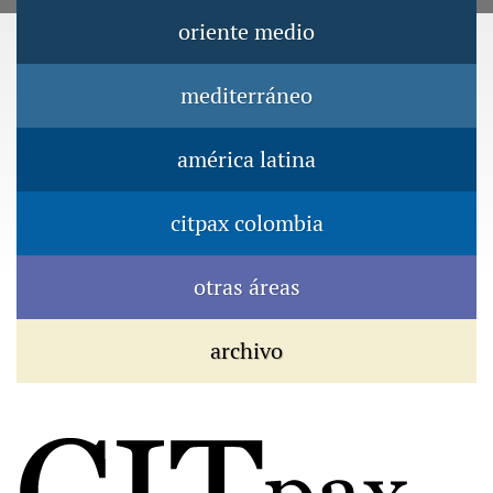
Jump to navigation
oriente medio
Menú principal
mediterráneo
américa latina
citpax colombia
otras áreas
archivo