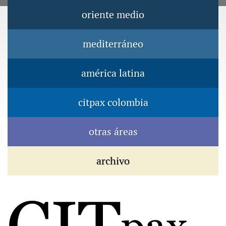
Jump to navigation
oriente medio
Menú principal
mediterráneo
américa latina
citpax colombia
otras áreas
archivo