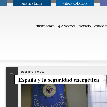
américa latina
citpax colombia
Jump to navigation
quiénes somos
qué hacemos
patronato
consejo a
POLICY FORA
España y la seguridad energética