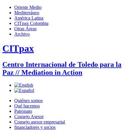
Jump to navigation
Oriente Medio
Mediterráneo
Menú principal
América Latina
CITpax Colombia
Otras Áreas
Archivo
CITpax
Centro Internacional de Toledo para la
Paz // Mediation in Action
Quiénes somos
Qué hacemos
Patronato
Consejo Asesor
Consejo asesor empresarial
financiadores y socios