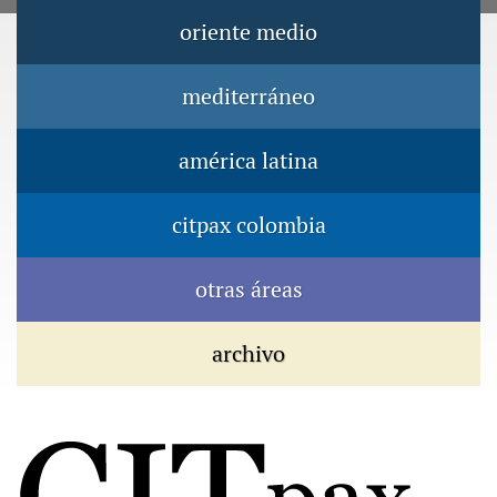
Jump to navigation
oriente medio
Menú principal
mediterráneo
américa latina
citpax colombia
otras áreas
archivo