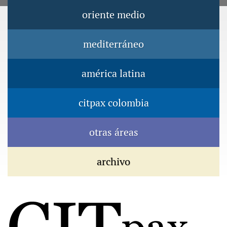
Jump to navigation
oriente medio
Menú principal
mediterráneo
américa latina
citpax colombia
otras áreas
archivo