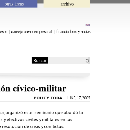
otras áreas
archivo
sesor
consejo asesor empresarial
financiadores y socios
Buscar
Formulario de
búsqueda
n cívico-militar
JUNE, 17, 2005
POLICY FORA
nsa, organizó este seminario que abordó la
y efectivos civiles y militares en las
esolución de crisis y conflictos.