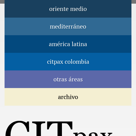
Jump to navigation
oriente medio
Menú principal
mediterráneo
américa latina
citpax colombia
otras áreas
archivo